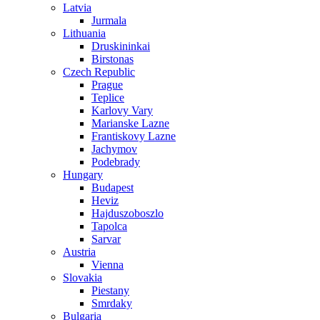
Latvia
Jurmala
Lithuania
Druskininkai
Birstonas
Czech Republic
Prague
Teplice
Karlovy Vary
Marianske Lazne
Frantiskovy Lazne
Jachymov
Podebrady
Hungary
Budapest
Heviz
Hajduszoboszlo
Tapolca
Sarvar
Austria
Vienna
Slovakia
Piestany
Smrdaky
Bulgaria