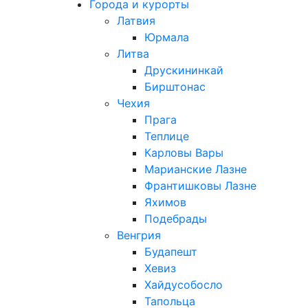
Города и курорты
Латвия
Юрмала
Литва
Друскининкай
Бирштонас
Чехия
Прага
Теплице
Карловы Вары
Марианские Лазне
Франтишковы Лазне
Яхимов
Подебрады
Венгрия
Будапешт
Хевиз
Хайдусобосло
Тапольца