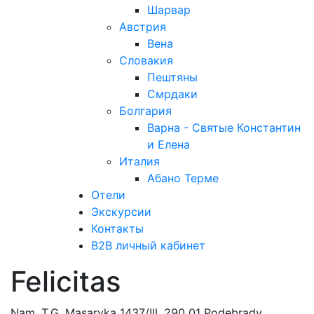
Шарвар
Австрия
Вена
Словакия
Пештяны
Смрдаки
Болгария
Варна - Святые Константин
и Елена
Италия
Абано Терме
Отели
Экскурсии
Контакты
B2B личный кабинет
Felicitas
Nam. T.G. Masaryka 1437/III, 290 01 Podеbrady